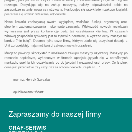
rozwaga. Decydując się na zakup maszyny, należy odpowiedzieć sobie na
zasadnicze pytanie: nowa czy używana. Posługując się przykładem zakupu krajarki,
postaram się udzielić właściwej odpowiedzi.
Nowe krajarki zachwycają swoim wyglądem, wielością funkcji, ergonomią oraz
stopniem zautomatyzowania i skomputeryzowania. Większość nowych rozwiązań
wymuszana jest przez konkurencję bądź też oczekiwania klientów. W czasach
zdrowej gospodarki rynkowej jest to zjawisko normalne, a wyższe ceny maszyn tak
bardzo ?nie bolą?. Obecnie tylko duże firmy, którym udało się pozyskać dotacje z
Unii Europejskiej, mają możliwości zakupu nowych urządzeń.
Mniejsze powinny skorzystać z możliwości zakupu maszyny używanej. Maszyny po
remoncie kapitalnym, wykonanym w firmach specjalizujących się w określonych
markach, spełnią ich oczekiwania co do jakości i niezawodności pracy. Co istotne,
cena jest przeciętnie trzy razy niższa od cen nowych urządzeń...."
mgr inż. Henryk Szyszka
opublikowano:"Vidart"
Zapraszamy do naszej firmy
GRAF-SERWIS