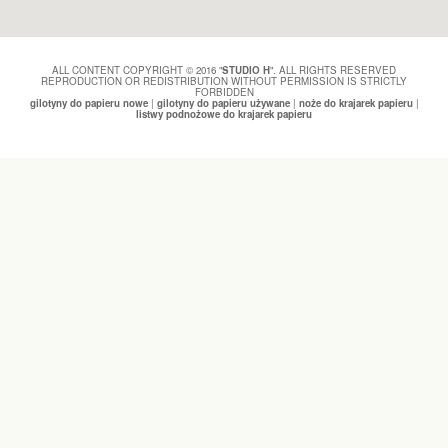
ALL CONTENT COPYRIGHT © 2016 "
STUDIO H
". ALL RIGHTS RESERVED
REPRODUCTION OR REDISTRIBUTION WITHOUT PERMISSION IS STRICTLY
FORBIDDEN
gilotyny do papieru nowe
|
gilotyny do papieru używane
|
noże do krajarek papieru
|
listwy podnożowe do krajarek papieru