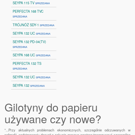
SEYPA 115 TV
SPRZEDANA
PERFECTA 168 TVC
SPRZEDANA
TRÓJNÓŻ SDY-1
SPRZEDANA
SEYPA 132 UC
SPRZEDANA
SEYPA 132 PD-04(TV)
SPRZEDANA
SEYPA 168 UC
SPRZEDANA
PERFECTA 132 TS
SPRZEDANA
SEYPA 132 UC
SPRZEDANA
SEYPA 132
SPRZEDANA
Gilotyny do papieru
używane czy nowe?
"...Przy aktualnych problemach ekonomicznych, szczególnie odczuwanych w
poligrafii, podejmowaniu decyzji o zakupie maszyn powinna towarzyszyć szczególna